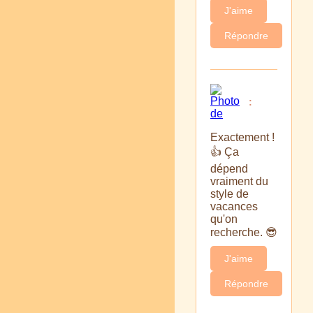
J'aime
Répondre
:
Exactement !
👍 Ça
dépend
vraiment du
style de
vacances
qu'on
recherche. 😎
J'aime
Répondre