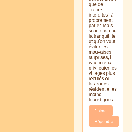
que de
"zones
interdites" à
proprement
parler. Mais
si on cherche
la tranquillité
et qu'on veut
éviter les
mauvaises
surprises, il
vaut mieux
privilégier les
villages plus
reculés ou
les zones
résidentielles
moins
touristiques.
J'aime
Répondre