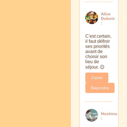
Alice
Dubois
:
C'est certain,
il faut définir
ses priorités
avant de
choisir son
lieu de
séjour. 😉
J'aime
Répondre
Hoshino
: