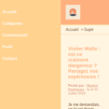
Accueil
Catégories
Accueil
>
Sujet
Communauté
Profil
Visiter Malte :
est-ce
Contact
vraiment
dangereux ?
Partagez vos
expériences !
Posté par :
Beatriz
Rodrigues
- le le 01
Juillet 2025
Je me demandais,
en lisant divers