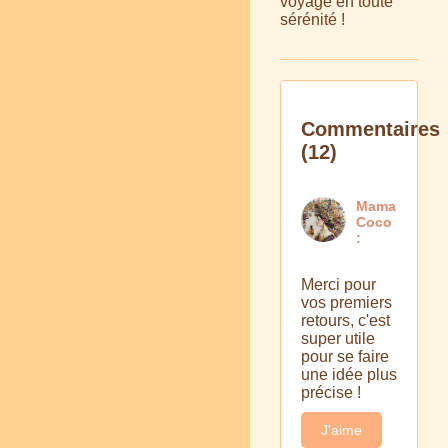
voyage en toute
sérénité !
Commentaires
(12)
Mama
Coco
:
Merci pour
vos premiers
retours, c'est
super utile
pour se faire
une idée plus
précise !
J'aime