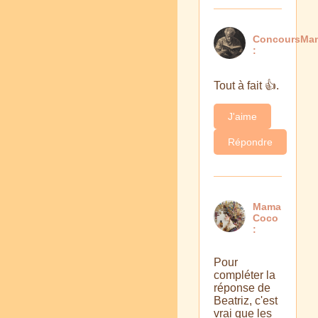
ConcoursMa
:
Tout à fait 👍.
J'aime
Répondre
Mama
Coco
:
Pour
compléter la
réponse de
Beatriz, c'est
vrai que les