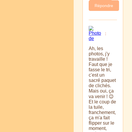
Répondre
:
Ah, les
photos, j'y
travaille !
Faut que je
fasse le tri,
c'est un
sacré paquet
de clichés.
Mais oui, ça
va venir ! 😉
Et le coup de
la tuile,
franchement,
ça m'a fait
flipper sur le
moment,