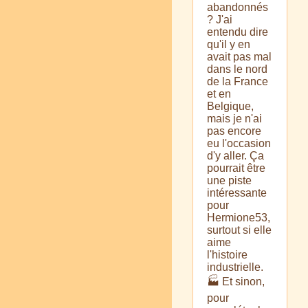
abandonnés
? J'ai
entendu dire
qu'il y en
avait pas mal
dans le nord
de la France
et en
Belgique,
mais je n'ai
pas encore
eu l'occasion
d'y aller. Ça
pourrait être
une piste
intéressante
pour
Hermione53,
surtout si elle
aime
l'histoire
industrielle.
🏭 Et sinon,
pour