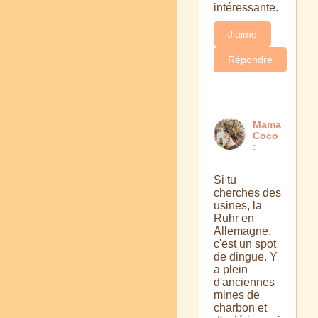
intéressante.
J'aime
Répondre
Mama
Coco
:
Si tu
cherches des
usines, la
Ruhr en
Allemagne,
c'est un spot
de dingue. Y
a plein
d'anciennes
mines de
charbon et