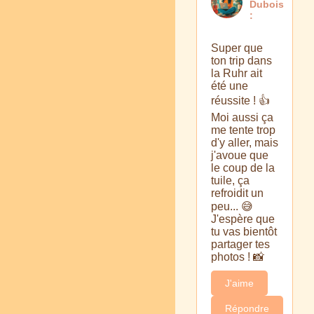
Dubois
:
Super que
ton trip dans
la Ruhr ait
été une
réussite ! 👍
Moi aussi ça
me tente trop
d'y aller, mais
j'avoue que
le coup de la
tuile, ça
refroidit un
peu... 😅
J'espère que
tu vas bientôt
partager tes
photos ! 📸
J'aime
Répondre