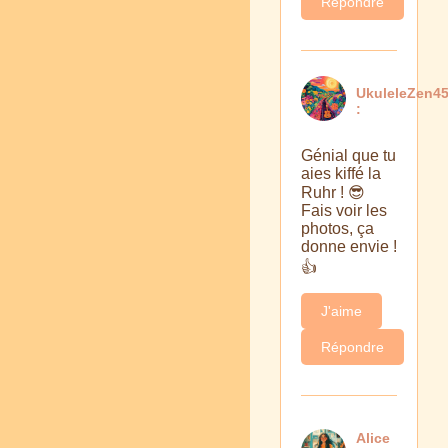
Répondre
UkuleleZen4
:
Génial que tu
aies kiffé la
Ruhr ! 😎
Fais voir les
photos, ça
donne envie !
👍
J'aime
Répondre
Alice