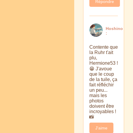
Répondre
Hoshino
:
Contente que
la Ruhr t'ait
plu,
Hermione53 !
😁 J'avoue
que le coup
de la tuile, ça
fait réfléchir
un peu...
mais les
photos
doivent être
incroyables !
📸
J'aime