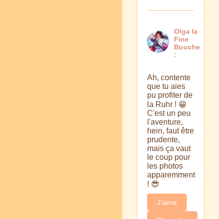
Olga la
Fine
Bouche
:
Ah, contente
que tu aies
pu profiter de
la Ruhr ! 😁
C'est un peu
l'aventure,
hein, faut être
prudente,
mais ça vaut
le coup pour
les photos
apparemment
! 😎
J'aime