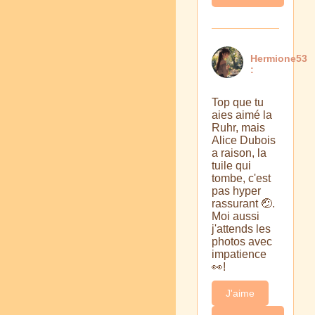
Hermione53
:
Top que tu
aies aimé la
Ruhr, mais
Alice Dubois
a raison, la
tuile qui
tombe, c'est
pas hyper
rassurant 🤕.
Moi aussi
j'attends les
photos avec
impatience
👀!
J'aime