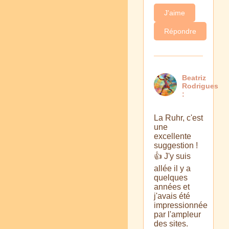
J'aime
Répondre
Beatriz
Rodrigues
:
La Ruhr, c'est
une
excellente
suggestion !
👍 J'y suis
allée il y a
quelques
années et
j'avais été
impressionnée
par l'ampleur
des sites.