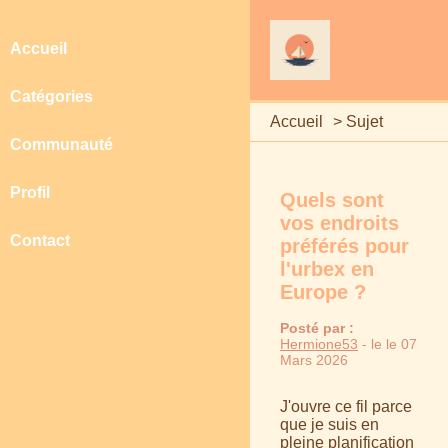
Accueil
Catégories
Accueil
>
Sujet
Communauté
Profil
Quels sont
vos endroits
Contact
préférés pour
l'urbex en
Europe ?
Posté par :
Hermione53
- le le 07
Mars 2026
J'ouvre ce fil parce
que je suis en
pleine planification