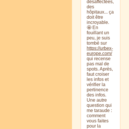
désaffectées,
des
hôpitaux... ça
doit être
incroyable.
🤩 En
fouillant un
peu, je suis
tombé sur
https://urbex-
europe.com/
qui recense
pas mal de
spots. Après,
faut croiser
les infos et
vérifier la
pertinence
des infos.
Une autre
question qui
me taraude :
comment
vous faites
pour la