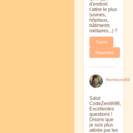
d'endroit
t'attire le plus
(usines,
hôpitaux,
bâtiments
militaires...) ?
J'aime
Répondre
Hermione53
:
Salut
CodeZenith98,
Excellentes
questions !
Disons que
je suis plus
attirée par les