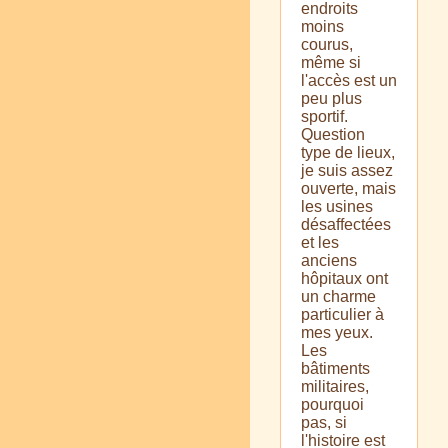
endroits
moins
courus,
même si
l'accès est un
peu plus
sportif.
Question
type de lieux,
je suis assez
ouverte, mais
les usines
désaffectées
et les
anciens
hôpitaux ont
un charme
particulier à
mes yeux.
Les
bâtiments
militaires,
pourquoi
pas, si
l'histoire est