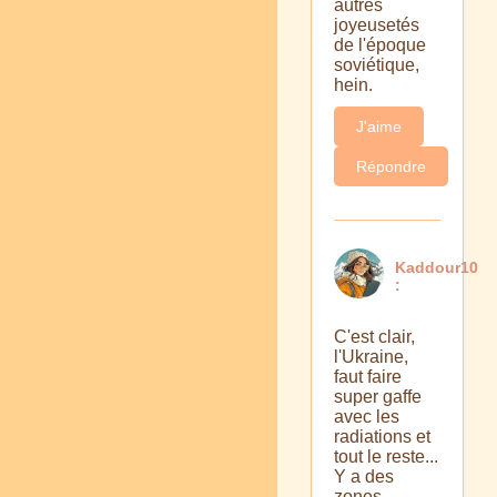
autres
joyeusetés
de l'époque
soviétique,
hein.
J'aime
Répondre
Kaddour10
:
C'est clair,
l'Ukraine,
faut faire
super gaffe
avec les
radiations et
tout le reste...
Y a des
zones