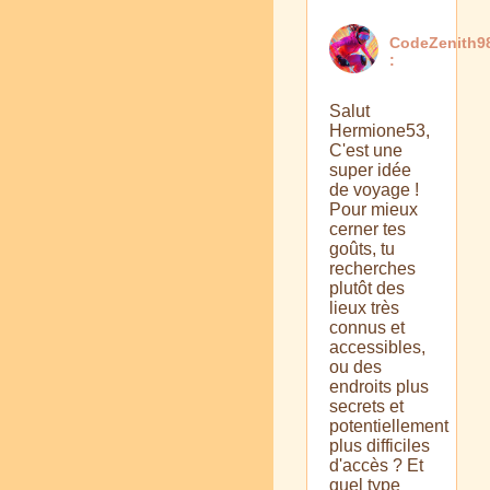
CodeZenith9
:
Salut
Hermione53,
C'est une
super idée
de voyage !
Pour mieux
cerner tes
goûts, tu
recherches
plutôt des
lieux très
connus et
accessibles,
ou des
endroits plus
secrets et
potentiellement
plus difficiles
d'accès ? Et
quel type