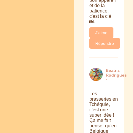
bon appareil
et de la
patience,
c'est la clé
📸.
J'aime
Répondre
Beatriz
Rodrigues
:
Les
brasseries en
Tchéquie,
c'est une
super idée !
Ça me fait
penser qu'en
Belgique